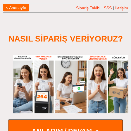
< Anasayfa
Sipariş Takibi
|
SSS
|
İletişim
NASIL SİPARİŞ VERİYORUZ?